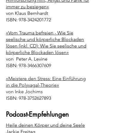
Hirnforschung hilft, Angst und Panik für
immer zu besiegen
»
von Klaus Bernhardt
ISBN:
978-3424201772
«
Vom Trauma befreien - Wie Sie
seelische und körperliche Blockaden
lösen (inkl. CD): Wie Sie seelische und
körperliche Blockaden lösen
»
von Peter A. Levine
ISBN: 9
78-3466307609
«
Meistere den Stress: Eine Einführung
in die Polyvagal-Theorie
»
von Inke Jochims
ISBN:
978-3752627893
Podcast-Empfehlungen
Heile deinen Körper und deine Seele
Jackie Freitag