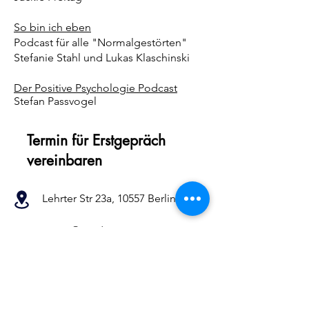
So bin ich eben
Podcast für alle "Normalgestörten"
Stefanie Stahl und Lukas Klaschinski
Der Positive Psychologie Podcast
Stefan Passvogel
Termin für Erstgepräch
vereinbaren
Lehrter Str 23a,
10557 Berlin
praxis@moderne-
psychotherapie.co
m
Tel.: ‭+4915257389975‬