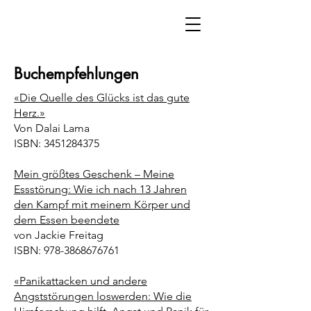
Buchempfehlungen
«Die Quelle des Glücks ist das gute
Herz.»
Von Dalai Lama
ISBN:
3451284375
Mein größtes Geschenk – Meine
Essstörung: Wie ich nach 13 Jahren
den Kampf mit meinem Körper und
dem Essen beendete
von Jackie Freitag
ISBN:
978-3868676761
«
Panikattacken und andere
Angststörungen loswerden: Wie die