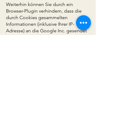
Weiterhin können Sie durch ein
Browser-Plugin verhindern, dass die
durch Cookies gesammelten
Informationen (inklusive Ihrer IP-
Adresse) an die Google Inc. gesendet
und von der Google Inc. genutzt
werden. Folgender Link führt Sie zu
dem entsprechenden
Plugin:
https://tools.google.com/dlpa
ge/gaoptout?hl=de
Alternativ verhindern Sie mit einem
Klick auf diesen Link: Google Analytics
deaktivieren, dass Google Analytics
innerhalb dieser Website Daten über
Sie erfasst. Mit dem Klick auf obigen
Link setzen Sie ein „Opt-Out-Cookie“
in Ihrem Browser. Ihr Browser muss die
Speicherung von Cookies also hierzu
grundsätzlich erlauben. Löschen Sie
Ihre Cookies regelmäßig, ist ein